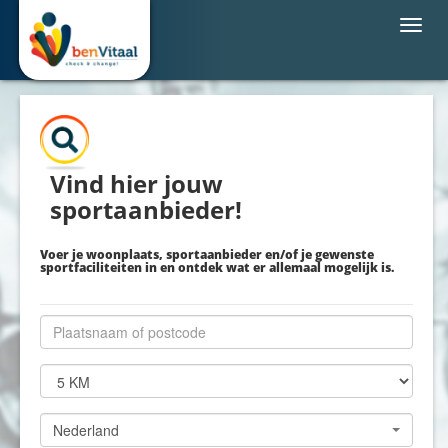
Toggl
navig
Vind hier jouw
sportaanbieder!
Voer je woonplaats, sportaanbieder en/of je gewenste
sportfaciliteiten in en ontdek wat er allemaal mogelijk is.
Nederland