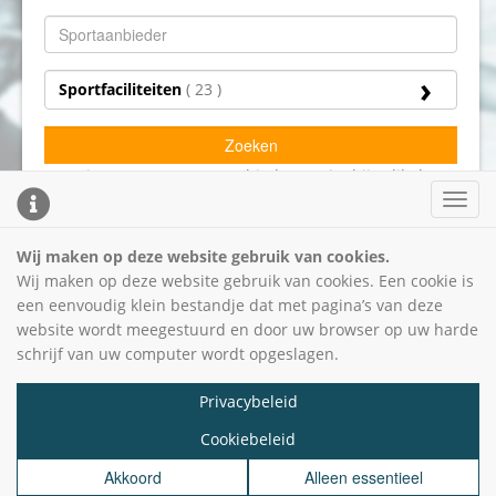
Sportfaciliteiten
( 23 )
Zoeken
Staat je gewenste sportaanbieder er niet bij? Klik dan
hier.
Toggl
cooki
conse
Wij maken op deze website gebruik van cookies.
bann
Wij maken op deze website gebruik van cookies. Een cookie is
een eenvoudig klein bestandje dat met pagina’s van deze
website wordt meegestuurd en door uw browser op uw harde
schrijf van uw computer wordt opgeslagen.
Privacybeleid
Cookiebeleid
© 2026 - benVitaal -
-
- 3.6.2 -
Privacybeleid
Cookiebeleid
Akkoord
Alleen essentieel
Powered by